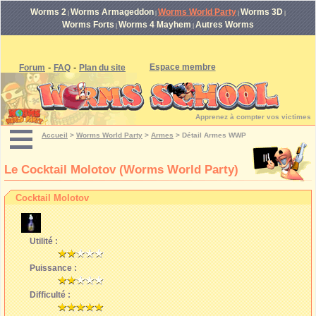
Worms 2
Worms Armageddon
Worms World Party
Worms 3D
|
|
|
|
Worms Forts
Worms 4 Mayhem
Autres Worms
|
|
-
-
Espace membre
Forum
FAQ
Plan du site
Apprenez à compter vos victimes
Accueil
>
Worms World Party
>
Armes
>
Détail Armes WWP
Le Cocktail Molotov (Worms World Party)
Cocktail Molotov
Utilité :
Puissance :
Difficulté :