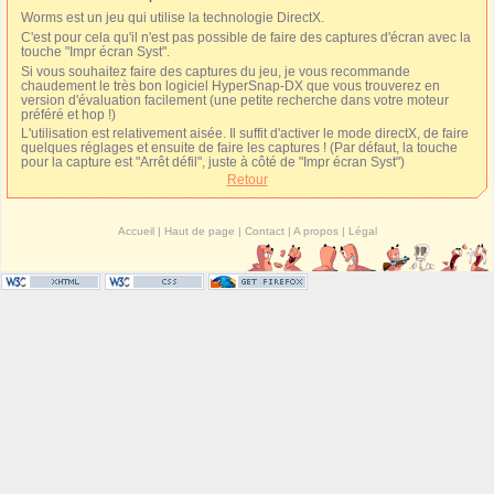
Worms est un jeu qui utilise la technologie DirectX.
C'est pour cela qu'il n'est pas possible de faire des captures d'écran avec la
touche "Impr écran Syst".
Si vous souhaitez faire des captures du jeu, je vous recommande
chaudement le très bon logiciel HyperSnap-DX que vous trouverez en
version d'évaluation facilement (une petite recherche dans votre moteur
préféré et hop !)
L'utilisation est relativement aisée. Il suffit d'activer le mode directX, de faire
quelques réglages et ensuite de faire les captures ! (Par défaut, la touche
pour la capture est "Arrêt défil", juste à côté de "Impr écran Syst")
Retour
Accueil
|
Haut de page
|
Contact
|
A propos
|
Légal