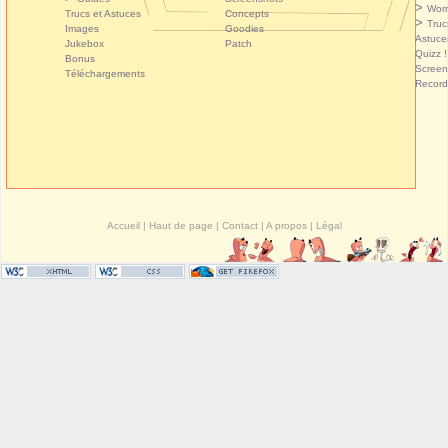
>
Wor
Trucs et Astuces
Concepts
>
Truc
Images
Goodies
Astuce
Jukebox
Patch
Quizz !
Bonus
Screen
Téléchargements
Record
Accueil
|
Haut de page
|
Contact
|
A propos
|
Légal