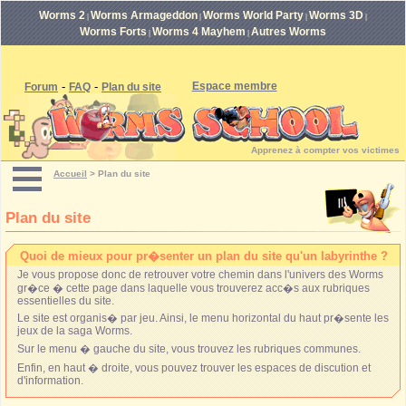
Worms 2
Worms Armageddon
Worms World Party
Worms 3D
|
|
|
|
Worms Forts
Worms 4 Mayhem
Autres Worms
|
|
-
-
Espace membre
Forum
FAQ
Plan du site
Apprenez à compter vos victimes
Accueil
>
Plan du site
Plan du site
Quoi de mieux pour pr�senter un plan du site qu'un labyrinthe ?
Je vous propose donc de retrouver votre chemin dans l'univers des Worms
gr�ce � cette page dans laquelle vous trouverez acc�s aux rubriques
essentielles du site.
Le site est organis� par jeu. Ainsi, le menu horizontal du haut pr�sente les
jeux de la saga Worms.
Sur le menu � gauche du site, vous trouvez les rubriques communes.
Enfin, en haut � droite, vous pouvez trouver les espaces de discution et
d'information.