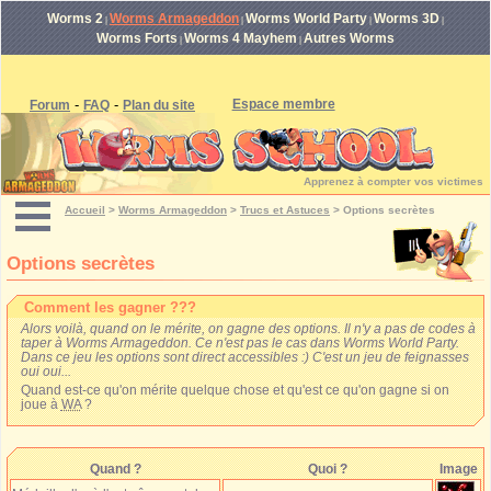
Worms 2
Worms Armageddon
Worms World Party
Worms 3D
|
|
|
|
Worms Forts
Worms 4 Mayhem
Autres Worms
|
|
-
-
Espace membre
Forum
FAQ
Plan du site
Apprenez à compter vos victimes
Accueil
>
Worms Armageddon
>
Trucs et Astuces
>
Options secrètes
Options secrètes
Comment les gagner ???
Alors voilà, quand on le mérite, on gagne des options. Il n'y a pas de codes à
taper à Worms Armageddon. Ce n'est pas le cas dans Worms World Party.
Dans ce jeu les options sont direct accessibles :) C'est un jeu de feignasses
oui oui...
Quand est-ce qu'on mérite quelque chose et qu'est ce qu'on gagne si on
joue à
WA
?
Quand ?
Quoi ?
Image