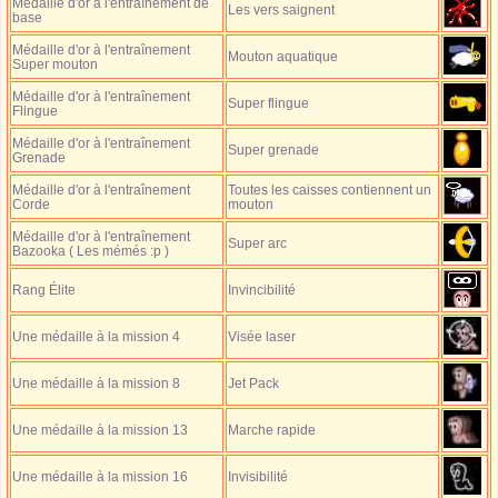
Médaille d'or à l'entraînement de
Les vers saignent
base
Médaille d'or à l'entraînement
Mouton aquatique
Super mouton
Médaille d'or à l'entraînement
Super flingue
Flingue
Médaille d'or à l'entraînement
Super grenade
Grenade
Médaille d'or à l'entraînement
Toutes les caisses contiennent un
Corde
mouton
Médaille d'or à l'entraînement
Super arc
Bazooka ( Les mémés :p )
Rang Élite
Invincibilité
Une médaille à la mission 4
Visée laser
Une médaille à la mission 8
Jet Pack
Une médaille à la mission 13
Marche rapide
Une médaille à la mission 16
Invisibilité