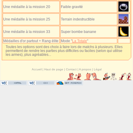
Une médaille à la mission 20
Faible gravité
Une médaille à la mission 25
Terrain indestructible
Une médaille à la mission 33
Super bombe banane
Médailles d'or partout + Rang élite
Mode "
La Totale
"
Toutes les options sont des choix à faire lors de matchs à plusieurs. Elles
permettent de rendre les parties plus difficiles ou faciles (selon qui utilise
les armes), plus agréables...
Accueil
|
Haut de page
|
Contact
|
A propos
|
Légal