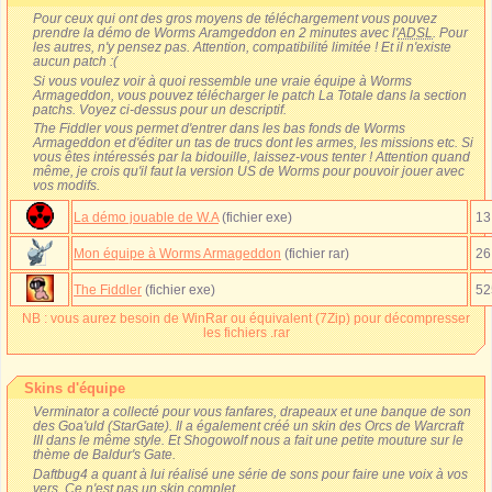
Pour ceux qui ont des gros moyens de téléchargement vous pouvez
prendre la démo de Worms Aramgeddon en 2 minutes avec l'
ADSL
. Pour
les autres, n'y pensez pas. Attention, compatibilité limitée ! Et il n'existe
aucun patch :(
Si vous voulez voir à quoi ressemble une vraie équipe à Worms
Armageddon, vous pouvez télécharger le patch La Totale dans la section
patchs. Voyez ci-dessus pour un descriptif.
The Fiddler vous permet d'entrer dans les bas fonds de Worms
Armageddon et d'éditer un tas de trucs dont les armes, les missions etc. Si
vous êtes intéressés par la bidouille, laissez-vous tenter ! Attention quand
même, je crois qu'il faut la version US de Worms pour pouvoir jouer avec
vos modifs.
La démo jouable de W.A
(fichier exe)
13
Mon équipe à Worms Armageddon
(fichier rar)
26
The Fiddler
(fichier exe)
52
NB : vous aurez besoin de WinRar ou équivalent (7Zip) pour décompresser
les fichiers .rar
Skins d'équipe
Verminator a collecté pour vous fanfares, drapeaux et une banque de son
des Goa'uld (StarGate). Il a également créé un skin des Orcs de Warcraft
III dans le même style. Et Shogowolf nous a fait une petite mouture sur le
thème de Baldur's Gate.
Daftbug4 a quant à lui réalisé une série de sons pour faire une voix à vos
vers. Ce n'est pas un skin complet.