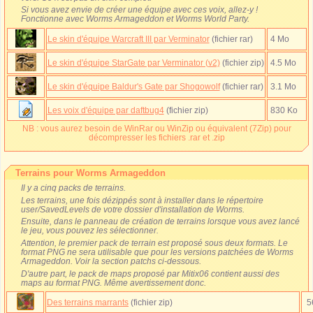
Si vous avez envie de créer une équipe avec ces voix, allez-y !
Fonctionne avec Worms Armageddon et Worms World Party.
Le skin d'équipe Warcraft III par Verminator
(fichier rar)
4 Mo
Le skin d'équipe StarGate par Verminator (v2)
(fichier zip)
4.5 Mo
Le skin d'équipe Baldur's Gate par Shogowolf
(fichier rar)
3.1 Mo
Les voix d'équipe par daftbug4
(fichier zip)
830 Ko
NB : vous aurez besoin de WinRar ou WinZip ou équivalent (7Zip) pour
décompresser les fichiers .rar et .zip
Terrains pour Worms Armageddon
Il y a cinq packs de terrains.
Les terrains, une fois dézippés sont à installer dans le répertoire
user/SavedLevels de votre dossier d'installation de Worms.
Ensuite, dans le panneau de création de terrains lorsque vous avez lancé
le jeu, vous pouvez les sélectionner.
Attention, le premier pack de terrain est proposé sous deux formats. Le
format PNG ne sera utilisable que pour les versions patchées de Worms
Armageddon. Voir la section patchs ci-dessous.
D'autre part, le pack de maps proposé par Mitix06 contient aussi des
maps au format PNG. Même avertissement donc.
Des terrains marrants
(fichier zip)
5