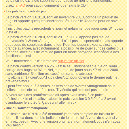
Le patch No CD a été supprimé pour cause de non fonctionnement..
Lisez
la FAQ
pour savoir comment jouer sans le CD !
Les patchs officiels du jeu
Le patch version 3.6.31.0, sorti en novembre 2010, corrige un paquet de
bugs et apporte quelques fonctionnalités. Lisez le Readme pour en savoir
plus.
Il inclut les patchs précédents et permet notamment de jouer sous Windows
Vista et 7.
Le patch version 3.6.28.0, sorti le 29 juin 2007, apporte pas mal de
nouveautés à Worms Armageddon. Il n'est pas indispensable, mais apporte
beaucoup de souplesse dans le jeu. Pour les joueurs experts, c'est une
grande avancée, avec notamment la possibilité de jouer sur des cartes plus
grandes, avec plus de vers, de jouer en mode battyrope, d'accéder à des
fonctions de test...
Vous trouverez plus d'information
sur le site officiel
Le patch Worms version 3.6.26.5 est le seul indispensable. Selon Team17 il
corrige des bugs sur WormNet, et permet de jouer sous XP et sous 2000
sans problème. Si le lien est cassé tentez cette adresse
(ftp://ftp.team17.com/pub/t17/patches/pc/) pour obtenir le dernier patch et
prévenez-moi !
Il peut être appliqué à toutes les versions de Worms Armageddon sauf
celles qui ont été achetées chez TryMedia qui n'en ont pas besoin.
Si vous avez des problèmes de dll après avoir installé ce patch,
désinstallez-le et installez d'abord le patch version 3.0.5.0 béta 2 avant
d'appliquer le 3.6.26.5. Ça devrait aller mieux.
Une dll souvent manquante
Le fichier ltkrn10N.dll a été demandé je ne sais combien de fois sur le
forum. Il m'a donc semblé judicieux de le mettre ici. À vous de savoir si vous
en avez besoin. Avec une version originale, normalement, vous n'en avez
PAS besoin...