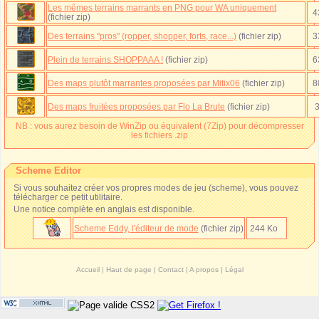
Les mêmes terrains marrants en PNG pour
WA
uniquement
4
(fichier zip)
Des terrains "pros" (ropper, shopper, forts, race...)
(fichier zip)
3
Plein de terrains SHOPPAAA !
(fichier zip)
6
Des maps plutôt marrantes proposées par Mitix06
(fichier zip)
8
Des maps fruitées proposées par Flo La Brute
(fichier zip)
NB : vous aurez besoin de WinZip ou équivalent (7Zip) pour décompresser
les fichiers .zip
Scheme Editor
Si vous souhaitez créer vos propres modes de jeu (scheme), vous pouvez
télécharger ce petit utilitaire.
Une notice complète en anglais est disponible.
Scheme Eddy, l'éditeur de mode
(fichier zip)
244 Ko
Accueil
|
Haut de page
|
Contact
|
A propos
|
Légal