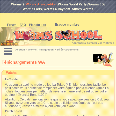
Worms 2
Worms Armageddon
Worms World Party
Worms 3D
|
|
|
|
Worms Forts
Worms 4 Mayhem
Autres Worms
|
|
-
-
Espace membre
Forum
FAQ
Plan du site
Apprenez à compter vos victimes
Accueil
>
Worms Armageddon
>
Téléchargements
Téléchargements WA
Patchs
La Totale...
Vous voulez avoir le mode de jeu La Totale ? Eh bien c'est très facile. Le
petit patch vous permet de remplacer votre équipe par la mienne (qui a La
Totale) tout en vous permettant de revenir en arrière et de retrouver votre
équipe !! (Merci à Benoit1024)
Attention : Ce patch ne fonctionne que si vous avez une version 3.0 du jeu.
Si vous avez une version 1.0, la copie du fichier des équipes n'est pas
autorisée :( Pensez à mettre à jour votre jeu avant !
Patch no-cd