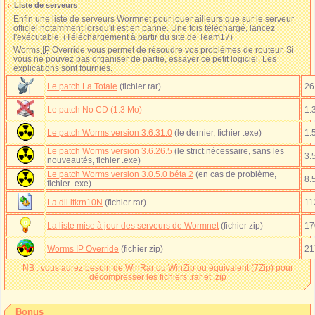
Liste de serveurs
Enfin une liste de serveurs Wormnet pour jouer ailleurs que sur le serveur
officiel notamment lorsqu'il est en panne. Une fois téléchargé, lancez
l'exécutable. (Téléchargement à partir du site de Team17)
Worms
IP
Override vous permet de résoudre vos problèmes de routeur. Si
vous ne pouvez pas organiser de partie, essayer ce petit logiciel. Les
explications sont fournies.
Le patch La Totale
(fichier rar)
26
Le patch No CD (1.3 Mo)
1.
Le patch Worms version 3.6.31.0
(le dernier, fichier .exe)
1.
Le patch Worms version 3.6.26.5
(le strict nécessaire, sans les
3.
nouveautés, fichier .exe)
Le patch Worms version 3.0.5.0 béta 2
(en cas de problème,
8.
fichier .exe)
La dll ltkrn10N
(fichier rar)
11
La liste mise à jour des serveurs de Wormnet
(fichier zip)
17
Worms IP Override
(fichier zip)
21
NB : vous aurez besoin de WinRar ou WinZip ou équivalent (7Zip) pour
décompresser les fichiers .rar et .zip
Bonus